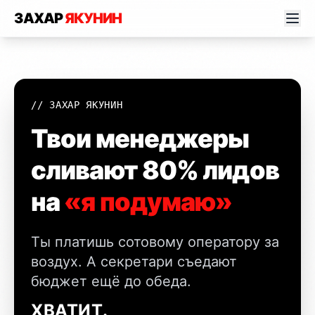
ЗАХАР
ЯКУНИН
// ЗАХАР ЯКУНИН
Твои менеджеры
сливают 80% лидов
на
«я подумаю»
Ты платишь сотовому оператору за
воздух. А секретари съедают
бюджет ещё до обеда.
ХВАТИТ.