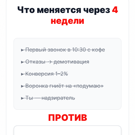
Что меняется через
4
недели
▸ Первый звонок в 10:30 с кофе
▸ Отказы → демотивация
▸ Конверсия 1–2%
▸ Воронка гниёт на «подумаю»
▸ Ты — надзиратель
ПРОТИВ